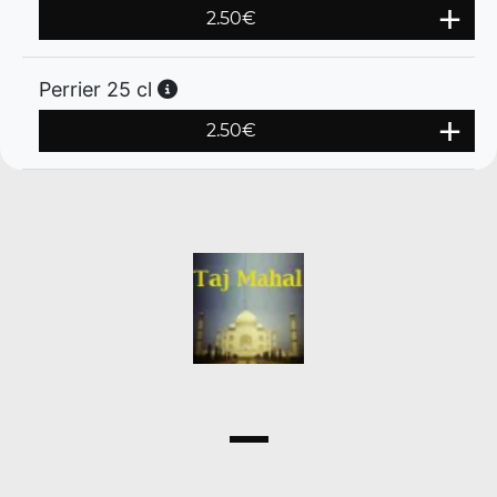
2.50
€
Perrier 25 cl
2.50
€