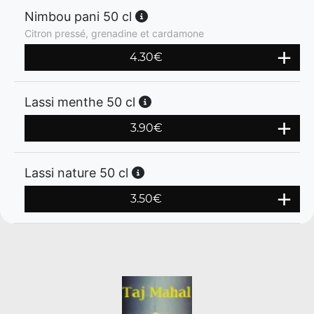
Nimbou pani 50 cl
Citron pressé, grenadine et cardamone
4.30
€
Lassi menthe 50 cl
3.90
€
Lassi nature 50 cl
3.50
€