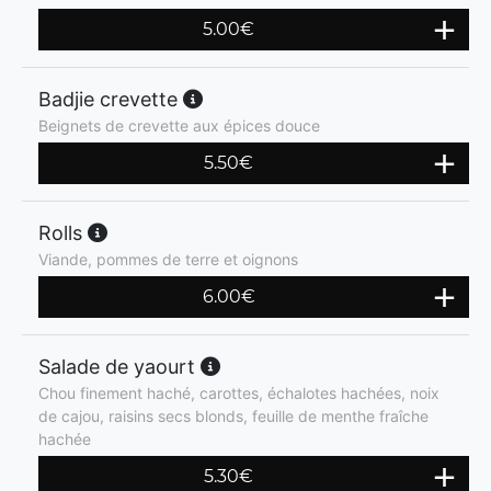
5.00
€
Badjie crevette
Beignets de crevette aux épices douce
5.50
€
Rolls
Viande, pommes de terre et oignons
6.00
€
Salade de yaourt
Chou finement haché, carottes, échalotes hachées, noix
de cajou, raisins secs blonds, feuille de menthe fraîche
hachée
5.30
€