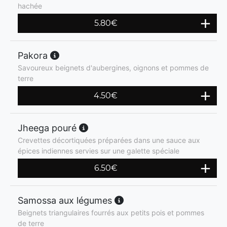
hachée
5.80
€
Pakora
Savoureux beignets d'aubergines, oignons et pommes de
terre
4.50
€
Jheega pouré
Crevettes décortiquées préparées dans une sauce aux
épices indiennes servies sur une galette spéciale
6.50
€
Samossa aux légumes
Beignets triangulaires fourrés aux petits pois et pommes
de terre