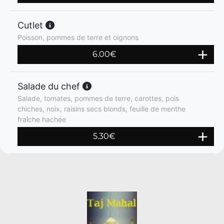
Cutlet
Poisson, pommes de terre et oignons
6.00
€
Salade du chef
Salade, tomates, pommes de terre, carottes, pois
chiches, noix, raisins secs blonds, feuille de menthe
fraîche hachée
5.30
€