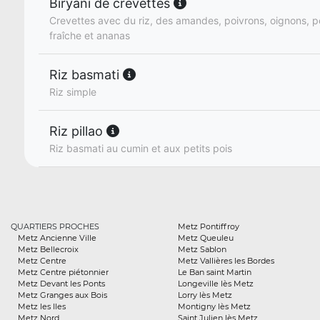
Biryani de crevettes
Crevettes avec du riz, des amandes, poivrons, oignons, 
fraîche et ananas
Riz basmati
Riz simple
Riz pillao
Riz basmati au cumin et aux petits pois
QUARTIERS PROCHES
Metz Pontiffroy
Metz Ancienne Ville
Metz Queuleu
Metz Bellecroix
Metz Sablon
Metz Centre
Metz Vallières les Bordes
Metz Centre piétonnier
Le Ban saint Martin
Metz Devant les Ponts
Longeville lès Metz
Metz Granges aux Bois
Lorry lès Metz
Metz les Iles
Montigny lès Metz
Metz Nord
Saint Julien lès Metz