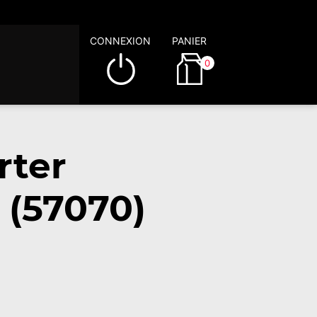
CONNEXION
PANIER
0
rter
 (57070)