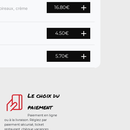
16.80
€
poireaux, crème
4.50
€
5.70
€
Le choix du
paiement
Paiement en ligne
ou à la livraison. Réglez par
paiement sécurisé, ticket
restaurant, chèque vacances,