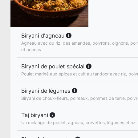
Biryani d'agneau
Agneau avec du riz, des amandes, poivrons, oignons, poi
et ananas
Biryani de poulet spécial
Poulet mariné aux épices et cuit au tandoor avec riz, poiv
Biryani de légumes
Biryani de choux-fleurs, poireaux, pommes de terre, poivr
Taj biryani
Un mélange de poulet, agneau, crevettes, légumes et riz