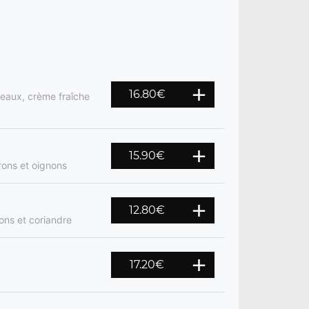
16.80
€
reaux, crème fraîche
15.90
€
rons et oignons
12.80
€
ons et coriandre
17.20
€