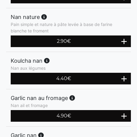
Nan nature
Pain simple et nature à pâte levée à base de farine
blanche te froment
2.90
€
Koulcha nan
Nan aux légumes
4.40
€
Garlic nan au fromage
Nan ail et fromage
4.90
€
Garlic nan