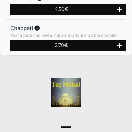
4.50
€
Chappati
Pain à pâte non levée, nature à la farine de blé complet
2.70
€