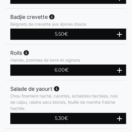
Badjie crevette
Beignets de crevette aux épices douce
5.50
€
Rolls
Viande, pommes de terre et oignons
6.00
€
Salade de yaourt
Chou finement haché, carottes, échalotes hachées, noix
de cajou, raisins secs blonds, feuille de menthe fraîche
hachée
5.30
€