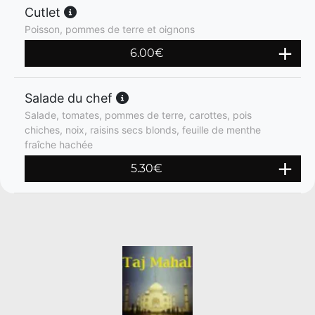
Cutlet
Poisson, pommes de terre et oignons
6.00
€
Salade du chef
Salade, tomates, pommes de terre, carottes, pois
chiches, noix, raisins secs blonds, feuille de menthe
fraîche hachée
5.30
€