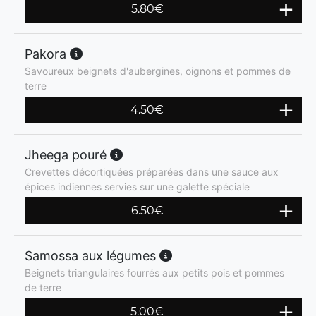
5.80
€
Pakora
Savoureux beignets d'aubergines, oignons et pommes de
terre
4.50
€
Jheega pouré
Crevettes décortiquées préparées dans une sauce aux
épices indiennes servies sur une galette spéciale
6.50
€
Samossa aux légumes
Beignets triangulaires fourrés aux petits pois et pommes
de terre
5.00
€