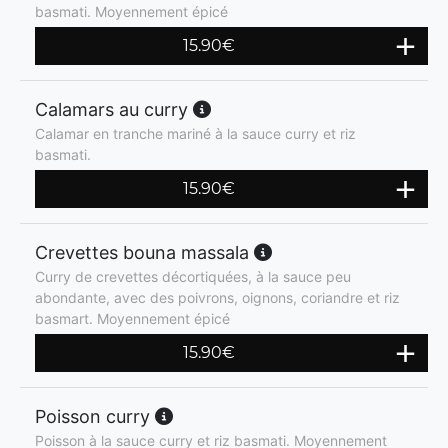
basmati. Moyennement épicé
15.90
€
Calamars au curry
Calamar en tranche mariné à la sauce curry et riz
basmati.
15.90
€
Crevettes bouna massala
Curry de crevettes décortiquées, à la sauce peu
abondante, avec des poivrons, oignons, coriandre et riz
basmart. Moyennement épicé
15.90
€
Poisson curry
Poisson à la sauce curry et riz basmati. Moyennement