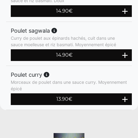
sauce et riz basmati. Doux
14.90
€
Poulet sagwala
Curry de poulet aux épinards hachés, cuit dans une
sauce moelleuse et riz basmati. Moyennement épicé
14.90
€
Poulet curry
Morceaux de poulet dans une sauce curry. Moyennement
épicé
13.90
€