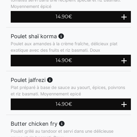
Moyennement épicé
14.90
€
Poulet shaï korma
Poulet aux amandes à la crème fraîche, délicieux plat
exotique avec des fruits et riz basmati. Doux
14.90
€
Poulet jalfrezi
Plat préparé à base de sauce au yaourt, épices, poivrons
et riz basmati. Moyennement epicé
14.90
€
Butter chicken fry
Poulet grillé au tandoor et servi dans une délicieuse