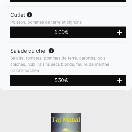
Cutlet
Poisson, pommes de terre et oignons
6.00
€
Salade du chef
Salade, tomates, pommes de terre, carottes, pois
chiches, noix, raisins secs blonds, feuille de menthe
fraîche hachée
5.30
€