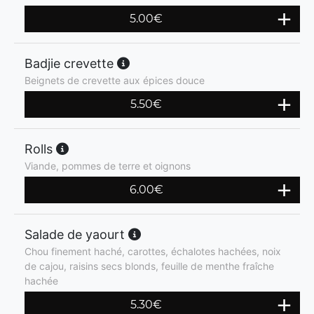
5.00
€
Badjie crevette
Beignets de crevette aux épices douce
5.50
€
Rolls
Viande, pommes de terre et oignons
6.00
€
Salade de yaourt
Chou finement haché, carottes, échalotes hachées, noix
de cajou, raisins secs blonds, feuille de menthe fraîche
hachée
5.30
€