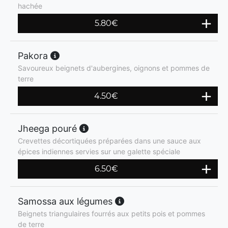
hachée
5.80
€
Pakora
Savoureux beignets d'aubergines, oignons et pommes de
terre
4.50
€
Jheega pouré
Crevettes décortiquées préparées dans une sauce aux
épices indiennes servies sur une galette spéciale
6.50
€
Samossa aux légumes
Beignets triangulaires fourrés aux petits pois et pommes
de terre